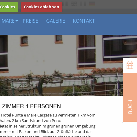
 Cookies
Cookies ablehnen
E MARE
PREISE
GALERIE
KONTAKT
BUCH
ZIMMER 4 PERSONEN
 Hotel Punta e Mare Cargese zu vermieten 1 km vom
thafen, 2 km Sandstrand von Pero;
ietet in seiner Struktur im grünen grünen Umgebung.
mmer mit Balkon und Blick auf Grünfläche und das
ungalow-Apartment im Schatten einer Weinpergola