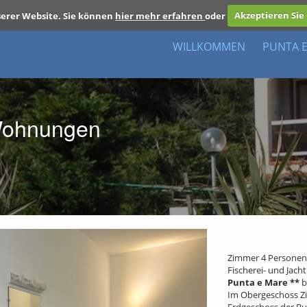
erer Website. Sie können
hier mehr erfahren
oder
Akzeptieren Sie
WILLKOMMEN
PUNTA 
Wohnungen
Zimmer 4 Personen
Fischerei- und Jach
Punta e Mare **
b
Im Obergeschoss Zi
Erdgeschoss der B