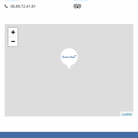
06.89.72.41.81
+
−
Leaflet
SERVIZI