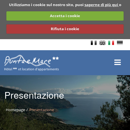
Utilizziamo i cookie sul nostro sito, puoi
saperne di più qui
o
Accetta i cookie
Rifiuta i cookie
Presentazione
BACK
Homepage
Presentazione