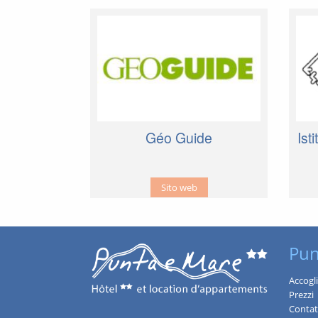
SERVIZI
Géo Guide
Isti
Sito web
Pun
Accogl
Prezzi
PARTNER
Contat