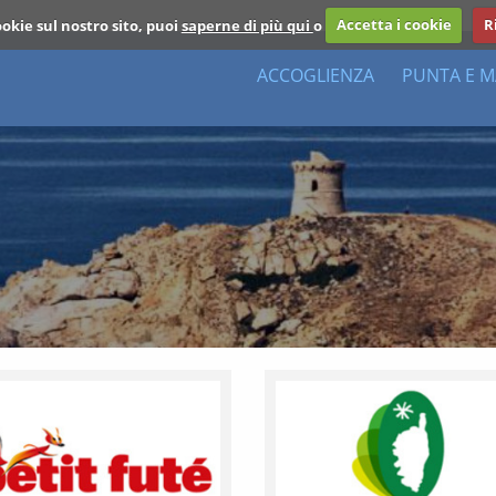
ookie sul nostro sito, puoi
saperne di più qui
o
Accetta i cookie
R
ACCOGLIENZA
PUNTA E 