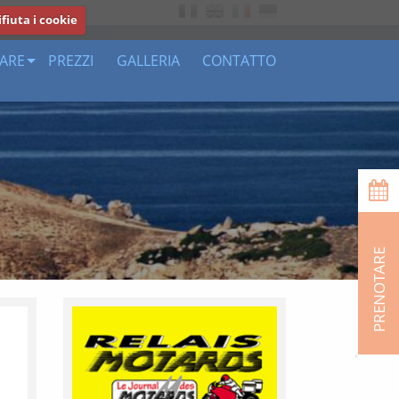
ifiuta i cookie
MARE
PREZZI
GALLERIA
CONTATTO
PRENOTARE