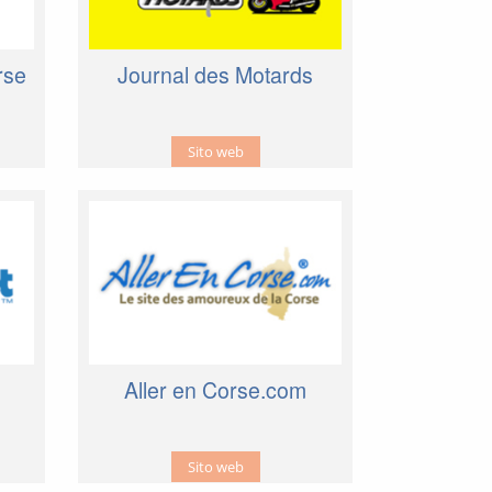
rse
Journal des Motards
Sito web
Aller en Corse.com
Sito web